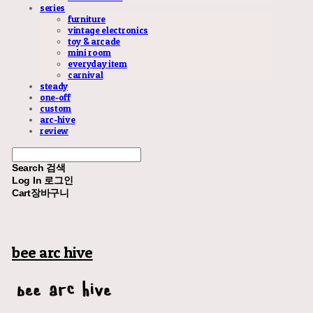
series
furniture
vintage electronics
toy & arcade
mini room
everyday item
carnival
steady
one-off
custom
arc-hive
review
Search
검색
Log In
로그인
Cart
장바구니
bee arc hive