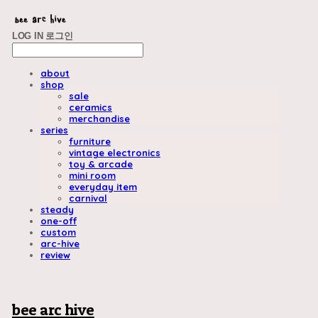
LOG IN
로그인
about
shop
sale
ceramics
merchandise
series
furniture
vintage electronics
toy & arcade
mini room
everyday item
carnival
steady
one-off
custom
arc-hive
review
bee arc hive