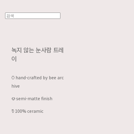
녹지 않는 눈사람 트레
이
𐃡 hand-crafted by bee arc
hive
𐃫 semi-matte finish
𐃤 100% ceramic