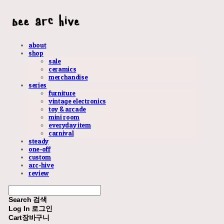
about
shop
sale
ceramics
merchandise
series
furniture
vintage electronics
toy & arcade
mini room
everyday item
carnival
steady
one-off
custom
arc-hive
review
Search
검색
Log In
로그인
Cart
장바구니