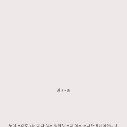
𐂪 ୫~ ꕤ
눈이 녹아도 사라지지 않는 영원히 녹지 않는 눈사람 트레이입니다.