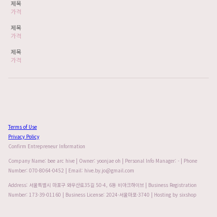
제목
가격
제목
가격
제목
가격
Terms of Use
Privacy Policy
Confirm Entrepreneur Information
Company Name: bee arc hive | Owner: yoonjae oh | Personal Info Manager: - | Phone
Number: 070-8064-0452 | Email: hive.by.jo@gmail.com
Address: 서울특별시 마포구 와우산로35길 50-4, 6동 비아크하이브 | Business Registration
Number:
173-39-01160
| Business License:
2024-서울마포-3740
| Hosting by sixshop