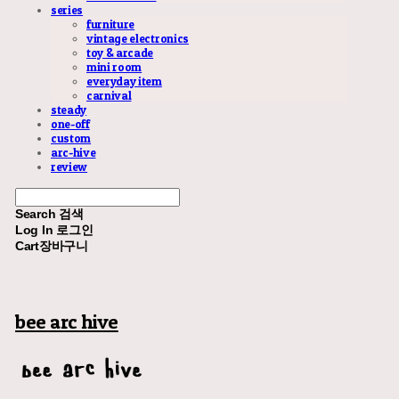
series
furniture
vintage electronics
toy & arcade
mini room
everyday item
carnival
steady
one-off
custom
arc-hive
review
Search
검색
Log In
로그인
Cart
장바구니
bee arc hive