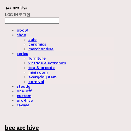
LOG IN
로그인
about
shop
sale
ceramics
merchandise
series
furniture
vintage electronics
toy & arcade
mini room
everyday item
carnival
steady
one-off
custom
arc-hive
review
bee arc hive