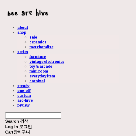
about
shop
sale
ceramics
merchandise
series
furniture
vintage electronics
toy & arcade
mini room
everyday item
carnival
steady
one-off
custom
arc-hive
review
Search
검색
Log In
로그인
Cart
장바구니