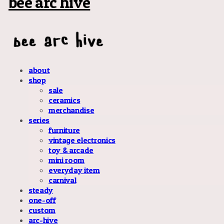
bee arc hive
about
shop
sale
ceramics
merchandise
series
furniture
vintage electronics
toy & arcade
mini room
everyday item
carnival
steady
one-off
custom
arc-hive