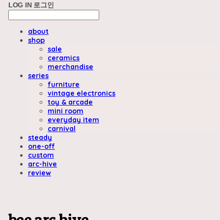
LOG IN
로그인
about
shop
sale
ceramics
merchandise
series
furniture
vintage electronics
toy & arcade
mini room
everyday item
carnival
steady
one-off
custom
arc-hive
review
bee arc hive