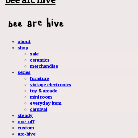
about
shop
sale
ceramics
merchandise
series
furniture
vintage electronics
toy & arcade
mini room
everyday item
carnival
steady
one-off
custom
arc-hive